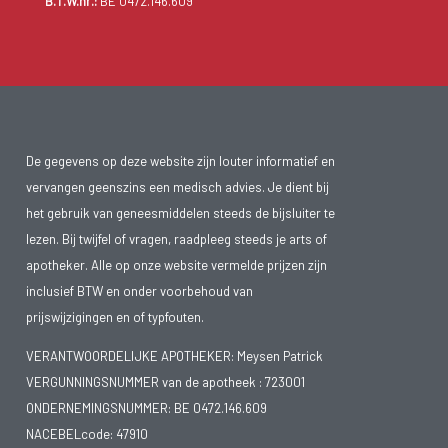
B.T.W.nr.:
BE 0472.146.609
De gegevens op deze website zijn louter informatief en
vervangen geenszins een medisch advies. Je dient bij
het gebruik van geneesmiddelen steeds de bijsluiter te
lezen. Bij twijfel of vragen, raadpleeg steeds je arts of
apotheker. Alle op onze website vermelde prijzen zijn
inclusief BTW en onder voorbehoud van
prijswijzigingen en of typfouten.
VERANTWOORDELIJKE APOTHEKER: Meysen Patrick
VERGUNNINGSNUMMER van de apotheek :
723001
ONDERNEMINGSNUMMER:
BE 0472.146.609
NACEBELcode: 47910