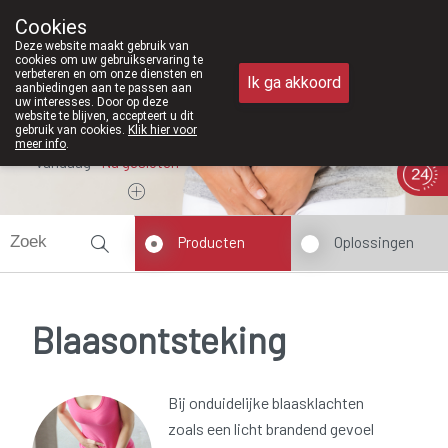
Vanaf februari 2026 zijn we voortaan
Cookies
Apotheek Meysen Peer
Deze website maakt gebruik van
011/610300
cookies om uw gebruikservaring te
verbeteren en om onze diensten en
Ik ga akkoord
aanbiedingen aan te passen aan
uw interesses. Door op deze
website te blijven, accepteert u dit
gebruik van cookies.
Klik hier voor
meer info
.
Vandaag
Nu
gesloten
Producten
Oplossingen
Blaasontsteking
Bij onduidelijke blaasklachten
zoals een licht brandend gevoel