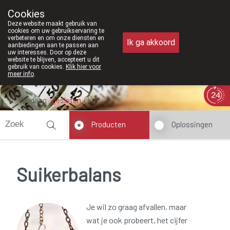
Vanaf februari 2026 zijn we voortaan 
Cookies
Apotheek Meysen Peer
Deze website maakt gebruik van
011/610300
cookies om uw gebruikservaring te
verbeteren en om onze diensten en
Ik ga akkoord
aanbiedingen aan te passen aan
uw interesses. Door op deze
website te blijven, accepteert u dit
gebruik van cookies.
Klik hier voor
meer info
.
Vandaag
gesloten
Producten
Oplossingen
Suikerbalans
Je wil zo graag afvallen, maar
wat je ook probeert, het cijfer