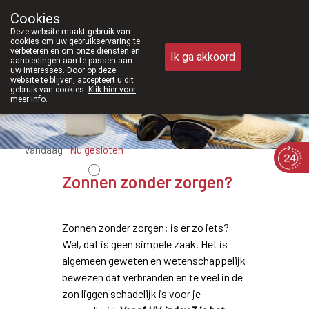
Vanaf februari 2026 zijn we voortaan 
Cookies
Apotheek Meysen Peer
Deze website maakt gebruik van
011/610300
cookies om uw gebruikservaring te
verbeteren en om onze diensten en
Ik ga akkoord
aanbiedingen aan te passen aan
uw interesses. Door op deze
website te blijven, accepteert u dit
gebruik van cookies.
Klik hier voor
meer info
.
Vandaag
Nu
gesloten
Zonnen zonder zorgen?
Zonnen zonder zorgen: is er zo iets?
Wel, dat is geen simpele zaak. Het is
algemeen geweten en wetenschappelijk
bewezen dat verbranden en te veel in de
zon liggen schadelijk is voor je