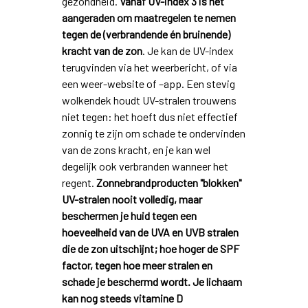
gezondheid.
Vanaf UV-index 3 is het
aangeraden om maatregelen te nemen
tegen de (verbrandende én bruinende)
kracht van de zon
. Je kan de UV-index
terugvinden via het weerbericht, of via
een weer-website of –app. Een stevig
wolkendek houdt UV-stralen trouwens
niet tegen: het hoeft dus niet effectief
zonnig te zijn om schade te ondervinden
van de zons kracht, en je kan wel
degelijk ook verbranden wanneer het
regent.
Zonnebrandproducten "blokken"
UV-stralen nooit volledig, maar
beschermen je huid tegen een
hoeveelheid van de UVA en UVB stralen
die de zon uitschijnt; hoe hoger de SPF
factor, tegen hoe meer stralen en
schade je beschermd wordt. Je lichaam
kan nog steeds vitamine D