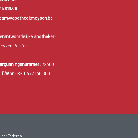
11/610300
eam@apotheekmeysen.be
erantwoordelijke apotheker:
eysen Patrick
ergunningsnummer:
723001
.T.W.nr.:
BE 0472.146.609
 het Federaal