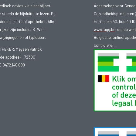
isch advies. Je dient bij het
Agentschap voor Genee
teeds de bijsluiter te lezen. Bij
Gezondheidsproducten (
steeds je arts of apotheker. Alle
Hortaplein 40, bus 40 
ijzen zijn inclusief BTW en
www.fagg.be
, dat de wet
ijzigingen en of typfouten.
Belgische (online) apot
controleren.
EKER: Meysen Patrick
e apotheek :
723001
E 0472.146.609