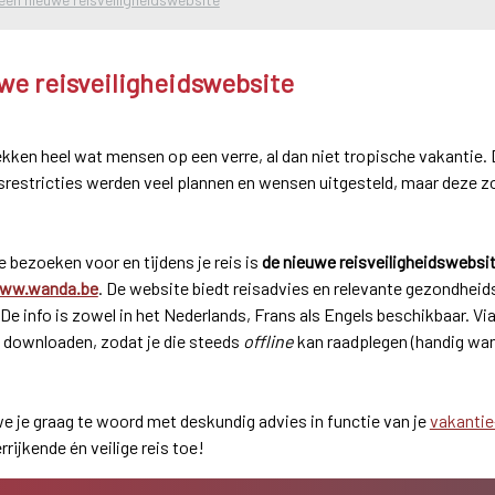
e reisveiligheidswebsite
ken heel wat mensen op een verre, al dan niet tropische vakantie.
isrestricties werden veel plannen en wensen uitgesteld, maar deze z
 bezoeken voor en tijdens je reis is
de nieuwe reisveiligheidswebsit
ww.wanda.be
. De website biedt reisadvies en relevante gezondheids
 De info is zowel in het Nederlands, Frans als Engels beschikbaar. Via
ou downloaden, zodat je die steeds
offline
kan raadplegen (handig wan
e je graag te woord met deskundig advies in functie van je
vakantie
rrijkende én veilige reis toe!