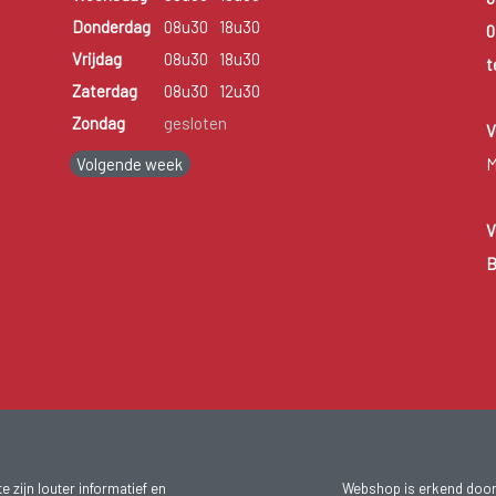
Donderdag
08u30
18u30
0
Vrijdag
08u30
18u30
t
Zaterdag
08u30
12u30
Zondag
gesloten
V
Volgende week
M
V
B
 zijn louter informatief en
Webshop is erkend door