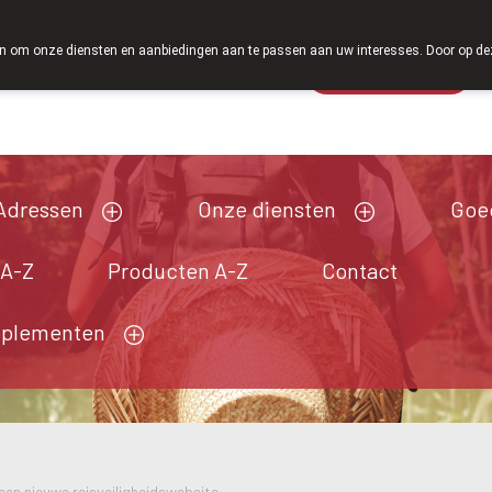
Vanaf februari 2026 zijn we voortaan ook 
 om onze diensten en aanbiedingen aan te passen aan uw interesses. Door op deze w
Wachtdienst
Vandaag
gesloten
Adressen
Onze diensten
Goe
 A-Z
Producten A-Z
Contact
pplementen
en nieuwe reisveiligheidswebsite