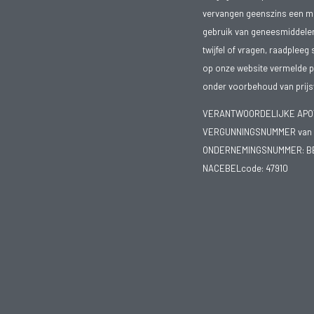
vervangen geenszins een med
gebruik van geneesmiddelen s
twijfel of vragen, raadpleeg 
op onze website vermelde pr
onder voorbehoud van prijsw
VERANTWOORDELIJKE APOTH
VERGUNNINGSNUMMER van d
ONDERNEMINGSNUMMER:
B
NACEBELcode: 47910