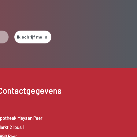
Contactgegevens
potheek Meysen Peer
arkt 21 bus 1
990 Peer