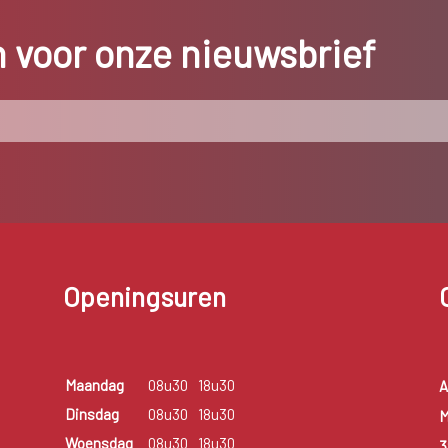
in voor onze nieuwsbrief
Openingsuren
Maandag
08u30
18u30
A
Dinsdag
08u30
18u30
M
Woensdag
08u30
18u30
3