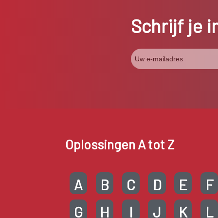
Schrijf je 
Oplossingen A tot Z
A
B
C
D
E
F
G
H
I
J
K
L