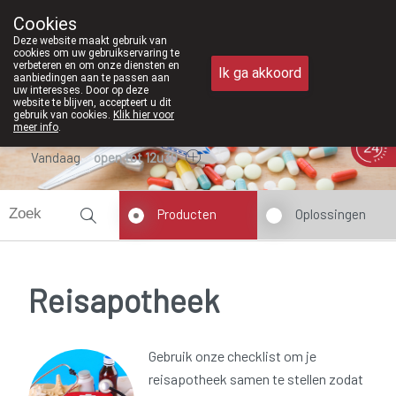
Vanaf februari 2026 zijn we voortaa
Cookies
Apotheek Meysen Peer
Deze website maakt gebruik van
011/610300
cookies om uw gebruikservaring te
verbeteren en om onze diensten en
Ik ga akkoord
aanbiedingen aan te passen aan
uw interesses. Door op deze
website te blijven, accepteert u dit
gebruik van cookies.
Klik hier voor
meer info
.
Vandaag
open tot 12u30
Producten
Oplossingen
Reisapotheek
Gebruik onze checklist om je
reisapotheek samen te stellen zodat