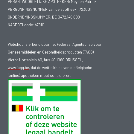
VERANTWOORDELIJKE APOTHEKER: Meysen Patrick
geneesmiddelen te beschermen tegen grote
VERGUNNINGSNUMMER van de apotheek :
723001
temperatuurschommelingen. Let vooral op bij zetpillen en
ONDERNEMINGSNUMMER:
BE 0472.146.609
vloeistoffen. Die bederven snel en moeten dus koel bewaard
NACEBELcode: 47910
worden. Een éénmaal gesmolten en weer gestolde zetpil
mag niet meer gebruikt worden.
Webshop is erkend door het Federaal Agentschap voor
• Stel je bij aankomst op de hoogte waar je in geval van nood
Geneesmiddelen en Gezondheidsproducten (FAGG)
terecht kunt voor medische hulp. Het internationaal
Victor Hortaplein 40, bus 40 1060 BRUSSEL,
noodoproepnummer is 112.
www.fagg.be
, dat de wettelikheid van de Belgische
(online) apotheken moet controleren.