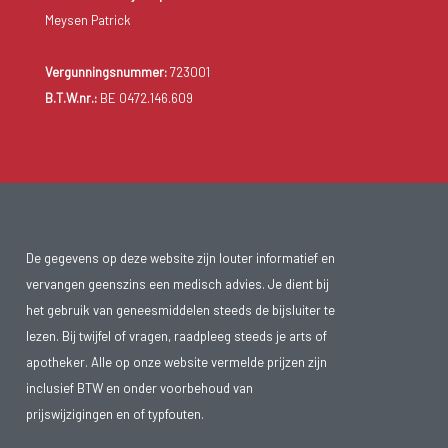
kun je verstopping in veel gevallen voorkomen.
Meysen Patrick
• Neusdruppels of neusspray houden de verbinding tussen
oor en neus open en verminderen zo de druk op het oor. Dit
Vergunningsnummer:
723001
kan oorpijn verlichten. Deze neusdruppels of -spray kunnen
B.T.W.nr.:
BE 0472.146.609
ook gebruikt worden voor een verstopte neus.
Overleg altijd met je apotheker welke producten in je situatie
het beste geschikt zijn om mee te nemen op vakantie.
De gegevens op deze website zijn louter informatief en
Nog een
paar handige tips
:
vervangen geenszins een medisch advies. Je dient bij
Bewaar geneesmiddelen altijd in je handbagage. Je hebt ze
het gebruik van geneesmiddelen steeds de bijsluiter te
dan altijd bij de hand en het voorkomt problemen als er
lezen. Bij twijfel of vragen, raadpleeg steeds je arts of
onverhoopt een tas of koffer zoek raakt.
apotheker. Alle op onze website vermelde prijzen zijn
• Leg geneesmiddelen nooit op de hoedenplank of in het
inclusief BTW en onder voorbehoud van
handschoenenkastje van de auto. Daar worden ze veel te
prijswijzigingen en of typfouten.
warm. Een isolerende tas is een goede hulp om je