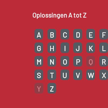
Oplossingen A tot Z
A
B
C
D
E
F
G
H
I
J
K
L
M
N
O
P
Q
R
S
T
U
V
W
X
Y
Z