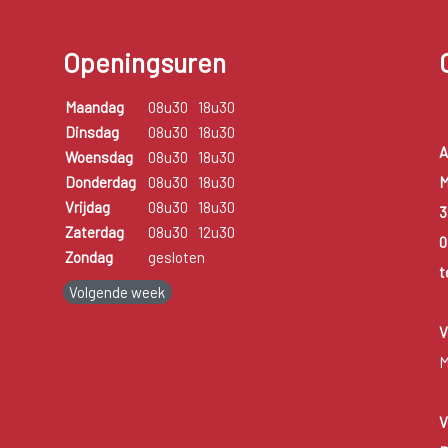
Openingsuren
Maandag
08u30
18u30
Dinsdag
08u30
18u30
A
Woensdag
08u30
18u30
M
Donderdag
08u30
18u30
Vrijdag
08u30
18u30
3
Zaterdag
08u30
12u30
0
Zondag
gesloten
t
Volgende week
V
M
V