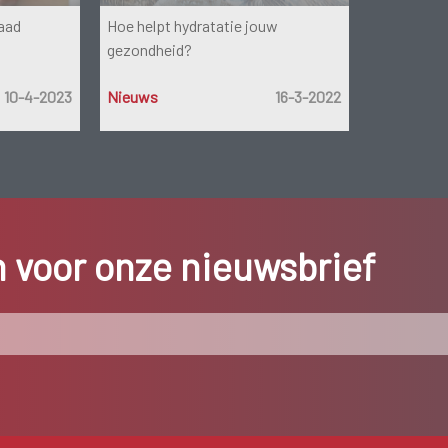
raad
Hoe helpt hydratatie jouw
gezondheid?
10-4-2023
Nieuws
16-3-2022
in voor onze nieuwsbrief