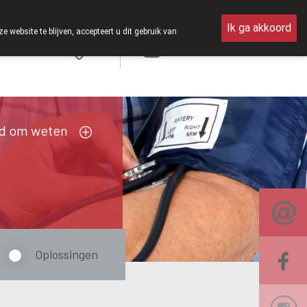
en van 8u30 tot 12u30.
Ik ga akkoord
ebsite te blijven, accepteert u dit gebruik van
Aanmelden
FR
d om weten
Oplossingen