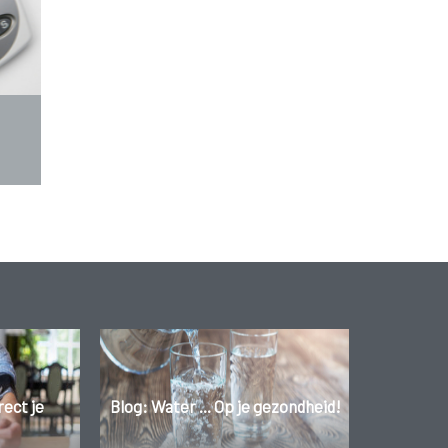
rect je
Blog: Water ... Op je gezondheid!