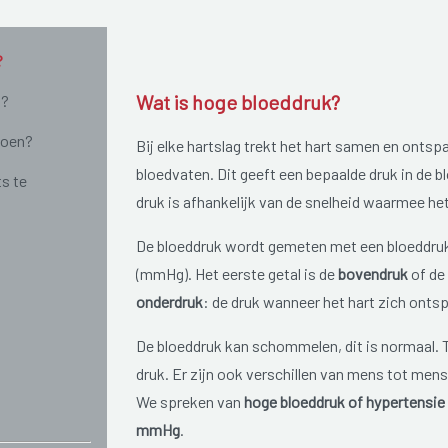
?
Wat is hoge bloeddruk?
n?
doen?
Bij elke hartslag trekt het hart samen en ontsp
bloedvaten. Dit geeft een bepaalde druk in de 
ts te
druk is afhankelijk van de snelheid waarmee he
De bloeddruk wordt gemeten met een bloeddrukm
(mmHg). Het eerste getal is de
bovendruk
of de
onderdruk
: de druk wanneer het hart zich onts
De bloeddruk kan schommelen, dit is normaal. Ti
druk. Er zijn ook verschillen van mens tot mens
We spreken van
hoge bloeddruk of hypertensie
mmHg
.