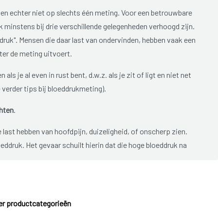
men echter niet op slechts één meting. Voor een betrouwbare
minstens bij drie verschillende gelegenheden verhoogd zijn.
ruk". Mensen die daar last van ondervinden, hebben vaak een
ter de meting uitvoert.
ls je al even in rust bent, d.w.z. als je zit of ligt en niet net
 verder tips bij bloeddrukmeting).
hten
.
e last hebben van hoofdpijn, duizeligheid, of onscherp zien.
ddruk. Het gevaar schuilt hierin dat die hoge bloeddruk na
jvoorbeeld nierziekten, aderverkalking, beschadiging van het
bloeddruk wordt niet voor niets ook wel eens een "
stille doder
"
, hart en nieren stijgt met de ernst en de duur van de hoge
len eerder vernauwd worden door aderverkalking of
r productcategorieën
 vetten zich op de wanden van de bloedvaten afzetten en deze