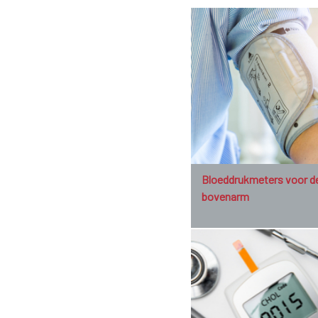
Bloeddrukmeters voor d
bovenarm