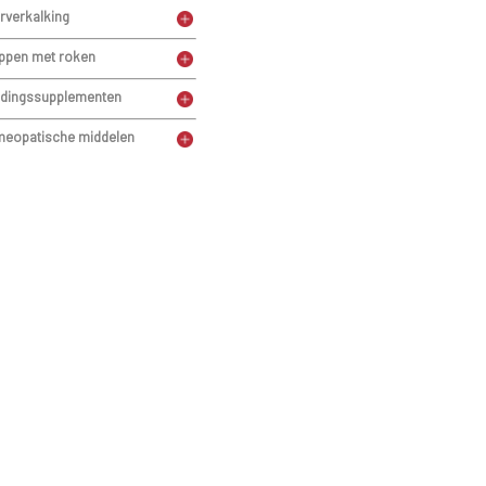
rverkalking
root belang om hoge bloeddruk tijdig op te sporen en
ppen met roken
dingssupplementen
eopatische middelen