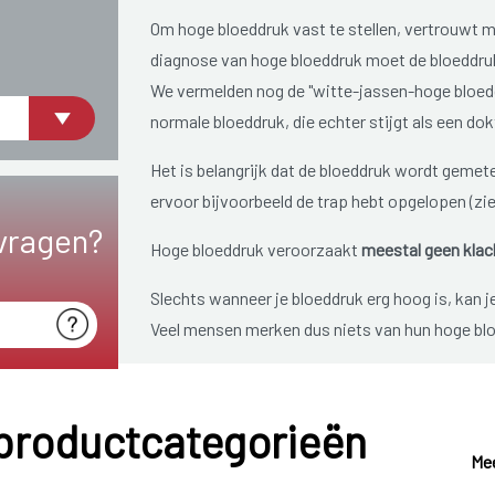
Om hoge bloeddruk vast te stellen, vertrouwt 
diagnose van hoge bloeddruk moet de bloeddruk 
We vermelden nog de "witte-jassen-hoge bloedd
normale bloeddruk, die echter stijgt als een dok
Het is belangrijk dat de bloeddruk wordt gemeten a
ervoor bijvoorbeeld de trap hebt opgelopen (zie
vragen?
Hoge bloeddruk veroorzaakt
meestal geen klac
Slechts wanneer je bloeddruk erg hoog is, kan j
Veel mensen merken dus niets van hun hoge bloe
lange tijd ergere ziekten veroorzaakt, zoals bi
netvlies, een hartaanval of een beroerte. Hoge 
genoemd. De kans op beschadiging van slagaders
 productcategorieën
bloeddruk. Slagaders, die beschadigd zijn, zul
Mee
atherosclerose. Dit is een aandoening waarbij