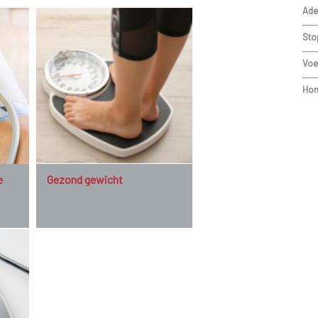
Ade
op hun beurt vernauwen. Het is bijgevolg van g
consequent te blijven behandelen.
Sto
Voe
Hom
e
Gezond gewicht