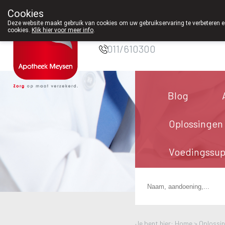
Cookies
Apotheek Meysen
Deze website maakt gebruik van cookies om uw gebruikservaring te verbeteren en
Peer
cookies.
Klik hier voor meer info
.
011/610300
Blog
Oplossingen
Voedingssu
Je bent hier: Home >
Oplossi