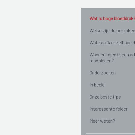
Wat is hoge bloeddruk
Welke zijn de oorzake
Wat kan ik er zelf aan 
Wanneer dien ik een ar
raadplegen?
Onderzoeken
In beeld
Onze beste tips
Interessante folder
Meer weten?