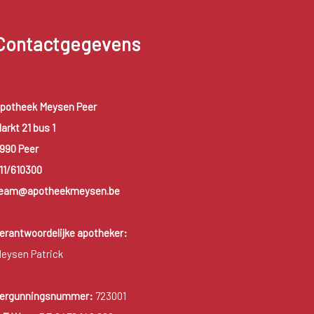
Contactgegevens
potheek Meysen Peer
arkt 21 bus 1
990 Peer
11/610300
eam@apotheekmeysen.be
erantwoordelijke apotheker:
eysen Patrick
ergunningsnummer:
723001