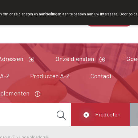
Vanaf februari 2026 zijn we voortaan ook weer op zaterdag op
 om onze diensten en aanbiedingen aan te passen aan uw interesses. Door op deze w
Wachtdienst
Vandaag
Nu
gesloten
Adressen
Onze diensten
Goe
 A-Z
Producten A-Z
Contact
pplementen
Producten
ngen A-Z
>
Hoge bloeddruk