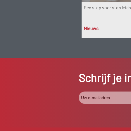
Een stap voor stap leid
Nieuws
Schrijf je 