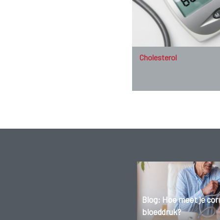
Cholesterol
Blog: Hoe meet je cor
bloeddruk?