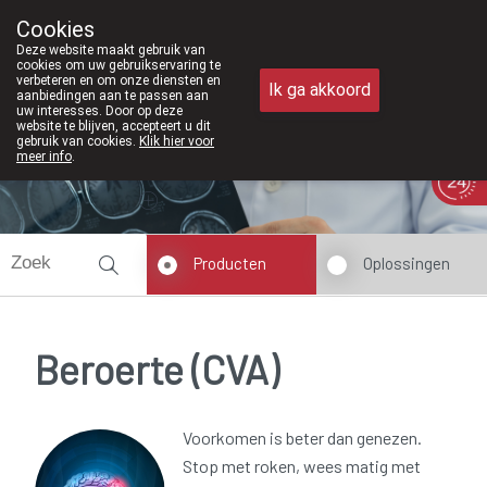
Vanaf februari 2026 zijn we voortaan
Cookies
Apotheek Meysen Peer
Deze website maakt gebruik van
011/610300
cookies om uw gebruikservaring te
verbeteren en om onze diensten en
Ik ga akkoord
aanbiedingen aan te passen aan
uw interesses. Door op deze
website te blijven, accepteert u dit
gebruik van cookies.
Klik hier voor
meer info
.
Vandaag
Nu
gesloten
Producten
Oplossingen
Beroerte (CVA)
Voorkomen is beter dan genezen.
Stop met roken, wees matig met