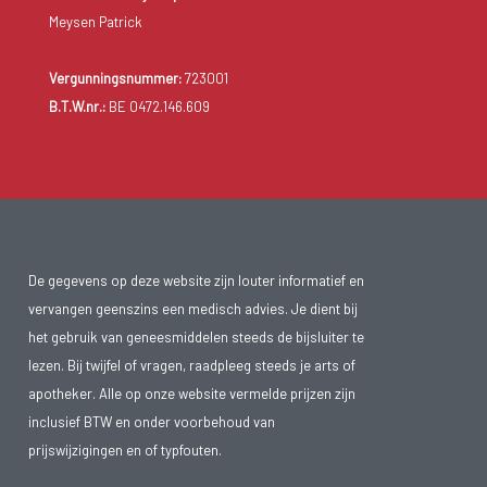
Meysen Patrick
Naast lichamelijke klachten kan een beroerte ook
gevolgen
hebben op sociaal en emotioneel vlak
:
Vergunningsnummer:
723001
karakterveranderingen;
B.T.W.nr.:
BE 0472.146.609
verandering seksuele relatie met partner;
verlies van zelfstandigheid;
gevoelens van frustratie, woede, machteloosheid;
De gegevens op deze website zijn louter informatief en
depressie.
vervangen geenszins een medisch advies. Je dient bij
het gebruik van geneesmiddelen steeds de bijsluiter te
lezen. Bij twijfel of vragen, raadpleeg steeds je arts of
apotheker. Alle op onze website vermelde prijzen zijn
inclusief BTW en onder voorbehoud van
prijswijzigingen en of typfouten.