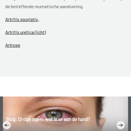
de betreffende reumatische aandoening.
Artritis psoriatic,
Artritis uretica (jicht)
Artrose
Jeugdreuma
Lupus erythematosus
Reumatoïde artritis
Ziekte van Bechterew
Ziekte van Paget
Blog: Droge ogen: wat is er aan de hand?