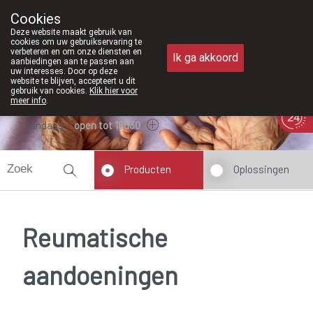
Vanaf februari 2026 zijn we voortaan o
Cookies
Apotheek Meysen Peer
Deze website maakt gebruik van
011/610300
cookies om uw gebruikservaring te
verbeteren en om onze diensten en
Ik ga akkoord
aanbiedingen aan te passen aan
uw interesses. Door op deze
website te blijven, accepteert u dit
gebruik van cookies.
Klik hier voor
meer info
.
Vandaag
open tot 18u30
Producten
Oplossingen
Reumatische
aandoeningen