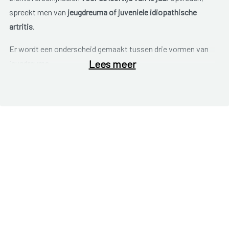
spreekt men van
jeugdreuma of juveniele idiopathische
artritis
.
Er wordt een onderscheid gemaakt tussen drie vormen van
Lees meer
jeugdreuma.
Oligo-articulaire jeugdreuma
Deze vorm van jeugdreuma komt het meest voor. Er zijn
maximaal vier gewrichten tegelijk ontstoken. Meestal gaat
het om de grote gewrichten zoals knieën, enkels en
ellebogen.
Er wordt een verschil gemaakt tussen een vroeg en een laat
beginnende vorm van oligo-articulaire jeugdreuma. De vroeg
beginnende vorm komt vooral voor bij jonge meisjes en gaat
vaak gepaard met een oogontsteking (uveïtis). Een
oogontsteking is niet altijd zichtbaar en geeft niet altijd