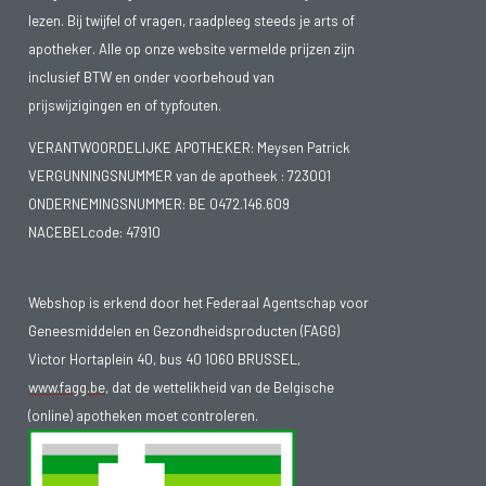
lezen. Bij twijfel of vragen, raadpleeg steeds je arts of
Deze vorm van jeugdreuma is moeilijk te behandelen omdat
apotheker. Alle op onze website vermelde prijzen zijn
de medicatie vaak niet goed wordt verdragen en omdat de
inclusief BTW en onder voorbehoud van
ontstekingen erg hardnekkig kunnen zijn. Wanneer medicatie
prijswijzigingen en of typfouten.
onvoldoende werkt, is er kans op gewrichtsbeschadiging en
klachten aan de organen.
VERANTWOORDELIJKE APOTHEKER: Meysen Patrick
VERGUNNINGSNUMMER van de apotheek :
723001
ONDERNEMINGSNUMMER:
BE 0472.146.609
Symptomen
NACEBELcode: 47910
De klachten kunnen sterk verschillen naargelang de vorm.
Webshop is erkend door het Federaal Agentschap voor
Algemene symptomen van jeugdreuma zijn:
Geneesmiddelen en Gezondheidsproducten (FAGG)
Ontstoken gewrichten
Victor Hortaplein 40, bus 40 1060 BRUSSEL,
Ontstoken gewrichten zijn warm, gezwollen en voelen stijf
www.fagg.be
, dat de wettelikheid van de Belgische
aan. De stijfheid is erger ‘s morgens vlak na het opstaan en
(online) apotheken moet controleren.
na lang stilzitten.