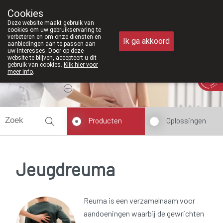
Vanaf februari 2026 zijn we voorta
Cookies
Apotheek Meysen Peer
Deze website maakt gebruik van
011/610300
cookies om uw gebruikservaring te
verbeteren en om onze diensten en
Ik ga akkoord
aanbiedingen aan te passen aan
uw interesses. Door op deze
website te blijven, accepteert u dit
gebruik van cookies.
Klik hier voor
meer info
.
Vandaag
Nu
gesloten
Producten
Oplossingen
Jeugdreuma
Reuma is een verzamelnaam voor
aandoeningen waarbij de gewrichten