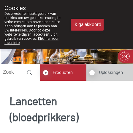
Vanaf februari 2026 zijn
Cookies
Apotheek Meysen Peer
Deze website maakt gebruik van
011/610300
cookies om uw gebruikservaring te
verbeteren en om onze diensten en
Ik ga akkoord
aanbiedingen aan te passen aan
uw interesses. Door op deze
website te blijven, accepteert u dit
gebruik van cookies.
Klik hier voor
meer info
.
Vandaag
open tot 18u30
Producten
Oplossingen
Lancetten
(bloedprikkers)