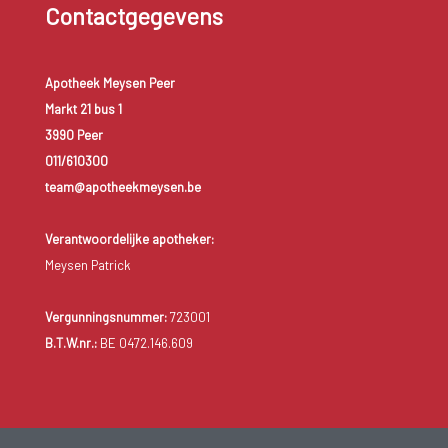
Contactgegevens
Apotheek Meysen Peer
Markt 21 bus 1
3990 Peer
011/610300
team@apotheekmeysen.be
Verantwoordelijke apotheker:
Meysen Patrick
Vergunningsnummer:
723001
B.T.W.nr.:
BE 0472.146.609