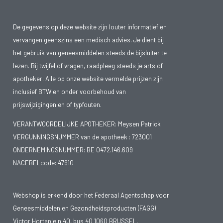
De gegevens op deze website zijn louter informatief en
vervangen geenszins een medisch advies. Je dient bij
het gebruik van geneesmiddelen steeds de bijsluiter te
lezen. Bij twijfel of vragen, raadpleeg steeds je arts of
apotheker. Alle op onze website vermelde prijzen zijn
inclusief BTW en onder voorbehoud van
prijswijzigingen en of typfouten.
VERANTWOORDELIJKE APOTHEKER: Meysen Patrick
VERGUNNINGSNUMMER van de apotheek :
723001
ONDERNEMINGSNUMMER:
BE 0472.146.609
NACEBELcode: 47910
Webshop is erkend door het Federaal Agentschap voor
Geneesmiddelen en Gezondheidsproducten (FAGG)
Victor Hortaplein 40, bus 40 1060 BRUSSEL,