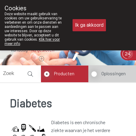
Vanaf februari 2026 zijn we voortaan
Cookies
Apotheek Meysen Peer
Deze website maakt gebruik van
011/610300
cookies om uw gebruikservaring te
verbeteren en om onze diensten en
Ik ga akkoord
aanbiedingen aan te passen aan
uw interesses. Door op deze
website te blijven, accepteert u dit
gebruik van cookies.
Klik hier voor
meer info
.
Vandaag
Nu
gesloten
Producten
Oplossingen
Diabetes
Diabetes is een chronische
ziekte waarvan je het verdere