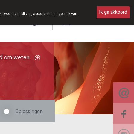
open van 8u30 tot 12u30.
Ik ga akkoord
ebsite te blijven, accepteert u dit gebruik van
Aanmelden
FR
d om weten
Oplossingen