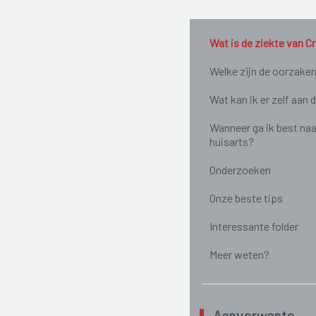
Wat is de ziekte van C
Welke zijn de oorzake
Wat kan ik er zelf aan 
Wanneer ga ik best naa
huisarts?
Onderzoeken
Onze beste tips
Interessante folder
Meer weten?
Aanverwante