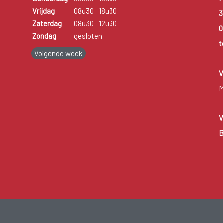
Vrijdag
08u30
18u30
3
Zaterdag
08u30
12u30
0
Zondag
gesloten
t
Volgende week
V
M
V
B