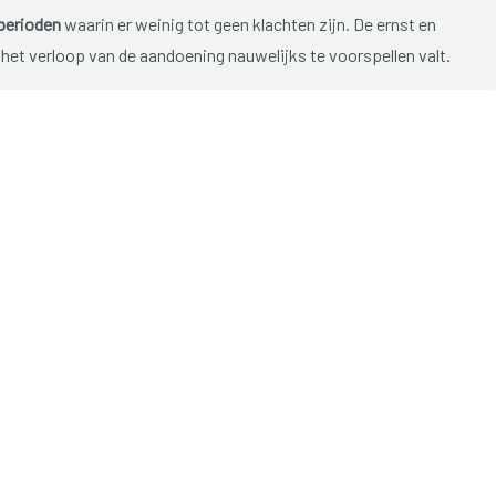
perioden
waarin er weinig tot geen klachten zijn. De ernst en
t het verloop van de aandoening nauwelijks te voorspellen valt.
t vijftiende en dertigste levensjaar.
 niet aanslaat, kan een chirurgische ingreep noodzakelijk zijn.
token darm of vernauwingen verwijderd worden. Soms wordt
stoma is een kunstmatige uitgang voor de stoelgang. De
Een stoma kan ook tijdelijk aangelegd worden om de darm tot
grotere kans om darmkanker te krijgen.