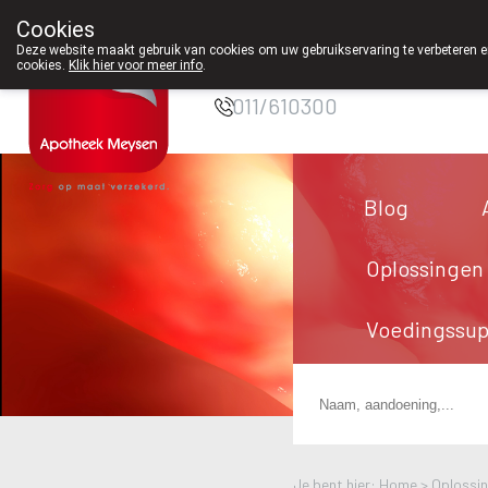
Cookies
Apotheek Meysen
Deze website maakt gebruik van cookies om uw gebruikservaring te verbeteren en
Peer
cookies.
Klik hier voor meer info
.
011/610300
Blog
Oplossingen
Voedingssu
Je bent hier: Home >
Oplossi