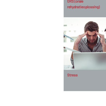
ORS (orale
rehydratieoplossing)
Stress