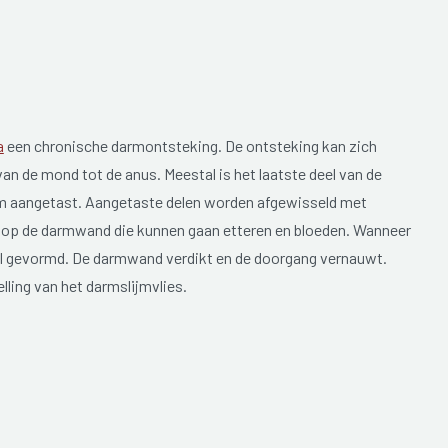
a
een chronische darmontsteking. De ontsteking kan zich
van de mond tot de anus. Meestal is het laatste deel van de
rm aangetast. Aangetaste delen worden afgewisseld met
op de darmwand die kunnen gaan etteren en bloeden. Wanneer
el gevormd. De darmwand verdikt en de doorgang vernauwt.
lling van het darmslijmvlies.