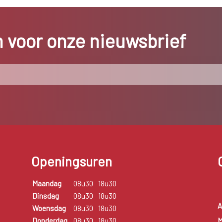
in voor onze nieuwsbrief
Openingsuren
Maandag
08u30
18u30
Dinsdag
08u30
18u30
A
Woensdag
08u30
18u30
M
Donderdag
08u30
18u30