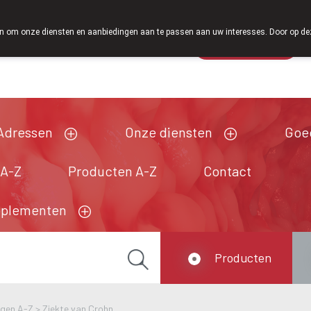
Vanaf februari 2026 zijn we voortaan ook weer op zaterdag 
 om onze diensten en aanbiedingen aan te passen aan uw interesses. Door op deze w
Wachtdienst
Vandaag
Nu
gesloten
Adressen
Onze diensten
Goe
 A-Z
Producten A-Z
Contact
pplementen
Producten
ngen A-Z
>
Ziekte van Crohn