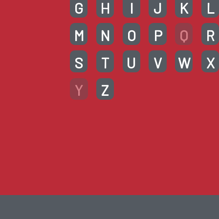
G
H
I
J
K
L
M
N
O
P
Q
R
S
T
U
V
W
X
Y
Z