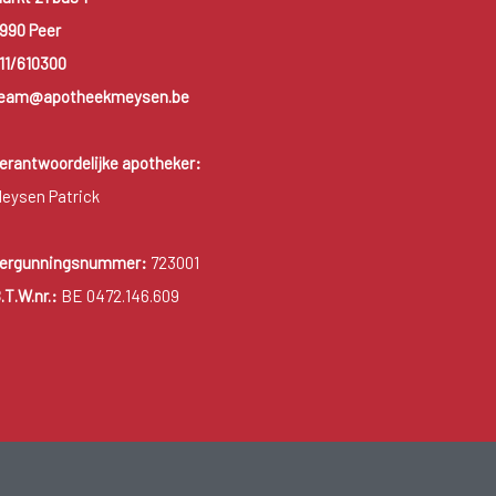
990 Peer
11/610300
eam@apotheekmeysen.be
erantwoordelijke apotheker:
eysen Patrick
ergunningsnummer:
723001
.T.W.nr.:
BE 0472.146.609