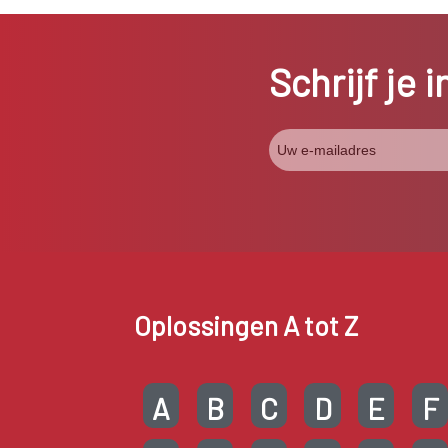
Schrijf je 
Oplossingen A tot Z
A
B
C
D
E
F