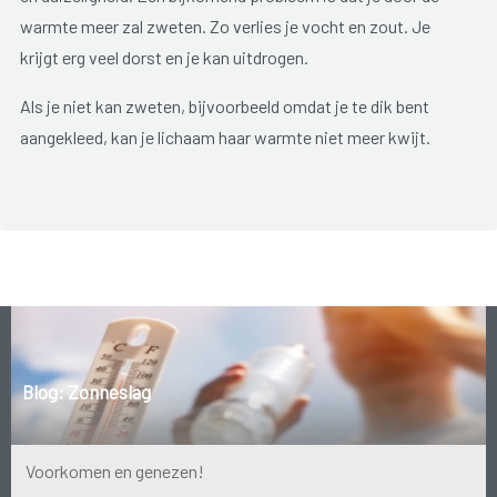
warmte meer zal zweten. Zo verlies je vocht en zout. Je
krijgt erg veel dorst en je kan uitdrogen.
Als je niet kan zweten, bijvoorbeeld omdat je te dik bent
aangekleed, kan je lichaam haar warmte niet meer kwijt.
Hierdoor kan een zonnesteek overgaan in een
hitteberoerte
.
In dit geval loopt je lichaamstemperatuur erg fel op en kan je
hele lichaam in de war raken. Dit is erg gevaarlijk! Het
verschil tussen een zonnesteek en een hitteberoerte is niet
altijd even duidelijk.
We sommen enkele alarmbelletjes van een hitteberoerte
voor je op:
Blog: Zonneslag
Versuftheid;
Krampen;
Voorkomen en genezen!