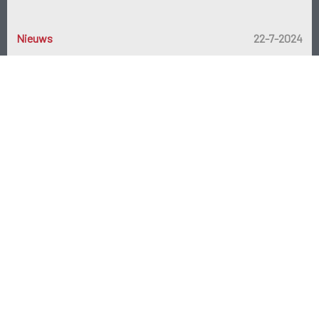
Snelle ademhaling;
Nieuws
22-7-2024
Snelle hartslag;
Blijvende of ernstig verhoogde lichaamstemperatuur.
Waarschuw bij één van deze tekens onmiddellijk de
hulpdiensten
!