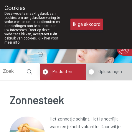
Vanaf februari 2026 zijn we voortaan
Cookies
Apotheek Meysen Peer
Deze website maakt gebruik van
011/610300
cookies om uw gebruikservaring te
verbeteren en om onze diensten en
Ik ga akkoord
aanbiedingen aan te passen aan
uw interesses. Door op deze
website te blijven, accepteert u dit
gebruik van cookies.
Klik hier voor
meer info
.
Vandaag
Nu
gesloten
Producten
Oplossingen
Zonnesteek
Het zonnetje schijnt. Het is heerlijk
warm en je hebt vakantie. Daar wil je