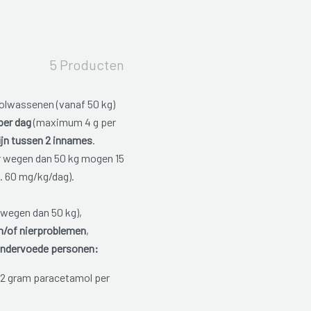
5 Producten
olwassenen (vanaf 50 kg)
per dag
(maximum 4 g per
ijn tussen 2 innames
.
r wegen dan 50 kg mogen 15
. 60 mg/kg/dag).
wegen dan 50 kg),
en/of nierproblemen
,
ondervoede personen:
 gram paracetamol per