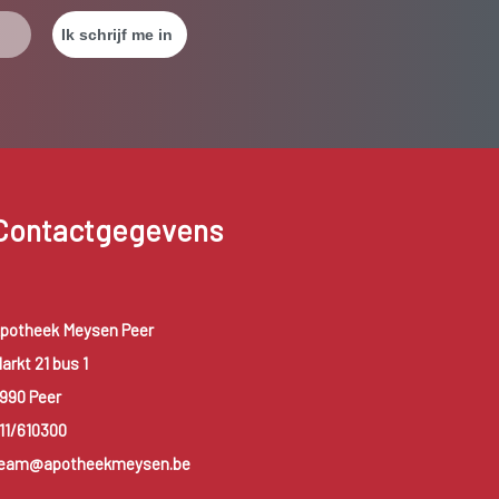
Contactgegevens
potheek Meysen Peer
arkt 21 bus 1
990 Peer
11/610300
eam@apotheekmeysen.be