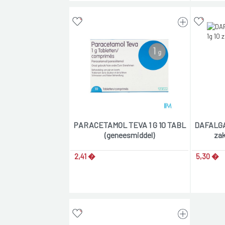
PARACETAMOL TEVA 1 G 10 TABL
DAFALGA
(geneesmiddel)
zak
2,41 �
5,30 �