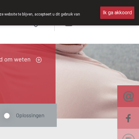
026 zijn we voortaan ook weer op zaterdag open van 8u30 tot 12u30
Ik ga akkoord
ebsite te blijven, accepteert u dit gebruik van
Aanmelden
FR
d om weten
Oplossingen