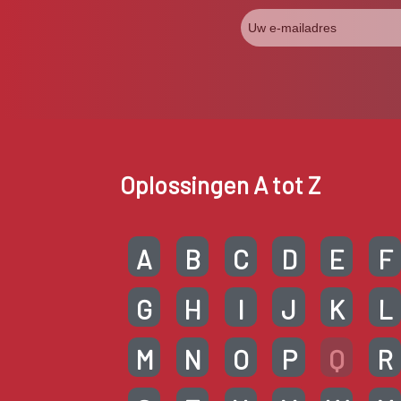
Oplossingen A tot Z
A
B
C
D
E
F
G
H
I
J
K
L
M
N
O
P
Q
R