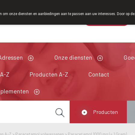
Vanaf februari 2
 om onze diensten en aanbiedingen aan te passen aan uw interesses. Door op deze w
Wachtdienst
Vandaag
Nu
gesloten
Adressen
Onze diensten
Goe
 A-Z
Producten A-Z
Contact
pplementen
Producten
en A-Z
>
Paracetamol volwassenen
>
Paracetamol 1000 mg (= 1 Gram)