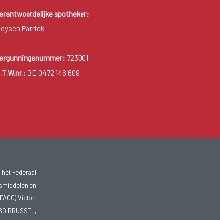
erantwoordelijke apotheker:
eysen Patrick
ergunningsnummer:
723001
.T.W.nr.:
BE 0472.146.609
 het Federaal
smiddelen en
FAGG) Victor
1060 BRUSSEL,