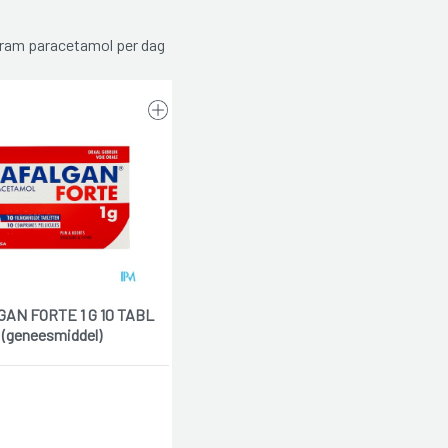
am paracetamol per dag
AN FORTE 1 G 10 TABL
(geneesmiddel)