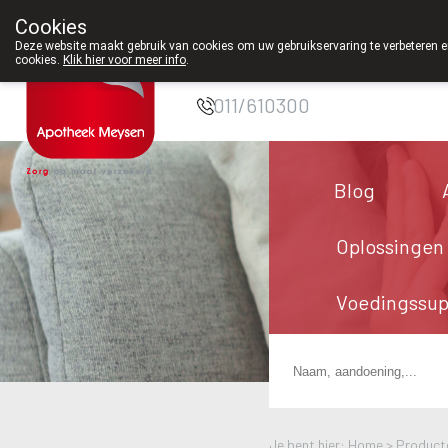
Cookies
Apotheek Meysen
Deze website maakt gebruik van cookies om uw gebruikservaring te verbeteren en
cookies.
Klik hier voor meer info
.
Peer
011/610300
Blog
Oplossingen
Voedingssu
Je bent hier: Home >
Product