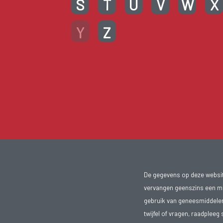
S
T
U
V
W
X
Y
Z
De gegevens op deze website
vervangen geenszins een med
gebruik van geneesmiddelen s
twijfel of vragen, raadpleeg 