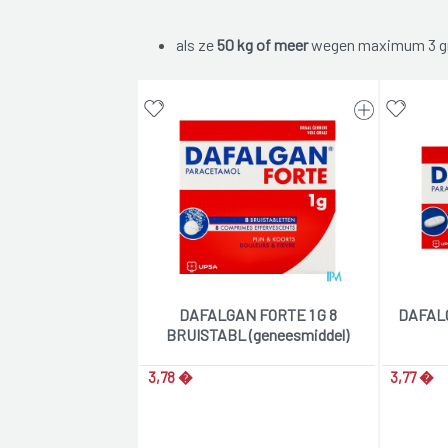
als ze
50 kg of meer
wegen maximum 3 gr
DAFALGAN FORTE 1 G 8
DAFALG
BRUISTABL (geneesmiddel)
3,78 �
3,77 �