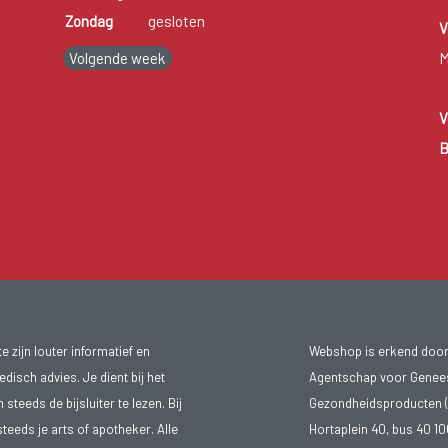
Zondag
gesloten
V
Volgende week
M
V
B
 zijn louter informatief en
Webshop is erkend door
isch advies. Je dient bij het
Agentschap voor Genee
teeds de bijsluiter te lezen. Bij
Gezondheidsproducten (
steeds je arts of apotheker. Alle
Hortaplein 40, bus 40 