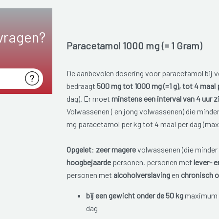
vragen?
Paracetamol 1000 mg (= 1 Gram)
De aanbevolen dosering voor paracetamol bij v
bedraagt
500 mg tot 1000 mg (=1 g), tot 4 maal 
dag). Er moet
minstens een interval van 4 uur z
Volwassenen ( en jong volwassenen) die minde
mg paracetamol per kg tot 4 maal per dag (max
Opgelet
:
zeer magere
volwassenen (die minder 
hoogbejaarde
personen, personen met
lever- 
personen met
alcoholverslaving
en
chronisch 
bij een gewicht onder de 50 kg
maximum 2
dag