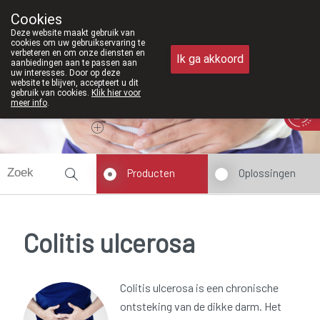
Vanaf februari 2026 zijn we voortaa
Cookies
Apotheek Meysen Peer
Deze website maakt gebruik van
011/610300
cookies om uw gebruikservaring te
verbeteren en om onze diensten en
Ik ga akkoord
aanbiedingen aan te passen aan
uw interesses. Door op deze
website te blijven, accepteert u dit
gebruik van cookies.
Klik hier voor
meer info
.
Vandaag
Nu
gesloten
Producten
Oplossingen
Colitis ulcerosa
Colitis ulcerosa is een chronische
ontsteking van de dikke darm. Het