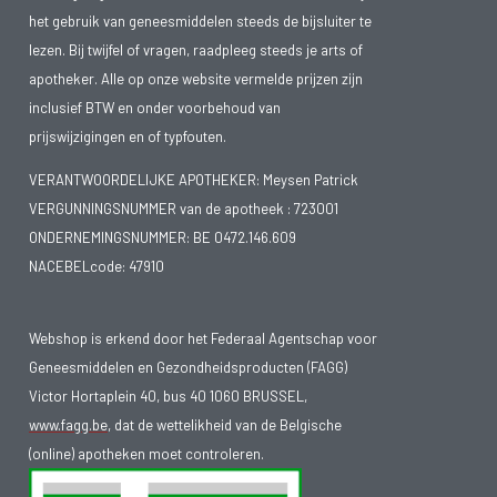
het gebruik van geneesmiddelen steeds de bijsluiter te
lezen. Bij twijfel of vragen, raadpleeg steeds je arts of
apotheker. Alle op onze website vermelde prijzen zijn
inclusief BTW en onder voorbehoud van
prijswijzigingen en of typfouten.
VERANTWOORDELIJKE APOTHEKER: Meysen Patrick
VERGUNNINGSNUMMER van de apotheek :
723001
ONDERNEMINGSNUMMER:
BE 0472.146.609
NACEBELcode: 47910
Webshop is erkend door het Federaal Agentschap voor
Geneesmiddelen en Gezondheidsproducten (FAGG)
Victor Hortaplein 40, bus 40 1060 BRUSSEL,
www.fagg.be
, dat de wettelikheid van de Belgische
(online) apotheken moet controleren.