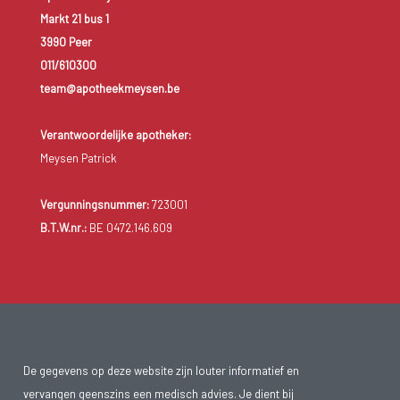
Markt 21 bus 1
3990 Peer
011/610300
team@apotheekmeysen.be
Verantwoordelijke apotheker:
Meysen Patrick
Vergunningsnummer:
723001
B.T.W.nr.:
BE 0472.146.609
De gegevens op deze website zijn louter informatief en
vervangen geenszins een medisch advies. Je dient bij