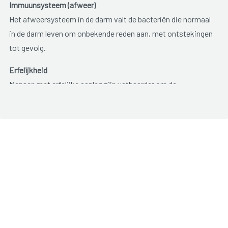
Immuunsysteem (afweer)
Het afweersysteem in de darm valt de bacteriën die normaal
in de darm leven om onbekende reden aan, met ontstekingen
tot gevolg.
Erfelijkheid
Mensen met erfelijke aanleg zijn vatbaarder om de
aandoening te krijgen. Ongeveer vijf tot tien procent van de
mensen met een colitis ulcerosa, heeft een familielid met de
aandoening. Erfelijkheid vormt dus maar een klein deel van
de verklaring.
Omgevingsfactoren
De belangrijkste omgevingsfactoren zijn stress en roken.
Stress zou geen ontsteking veroorzaken maar beïnvloedt
wel de ernst van de klachten. Hoe minder stress, hoe minder