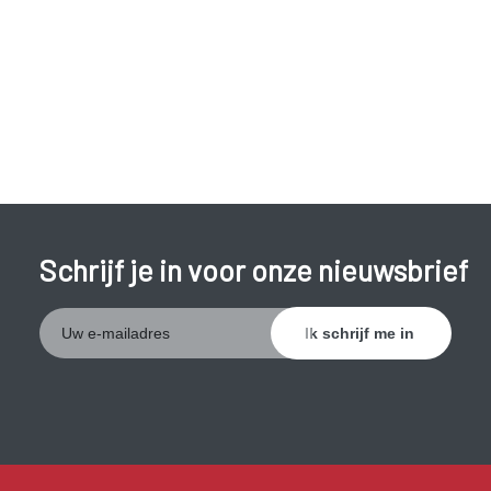
klachten en hoe gunstiger het verloop van de ziekte.
Roken lijkt een gunstig effect te hebben bij colitis ulcerosa,
waarom is niet duidelijk. Omwille van de schadelijke effecten
van roken is het echter ook voor patiënten met colitis
ulcerosa sterk aanbevolen om niet te roken.
Schrijf je in voor onze nieuwsbrief